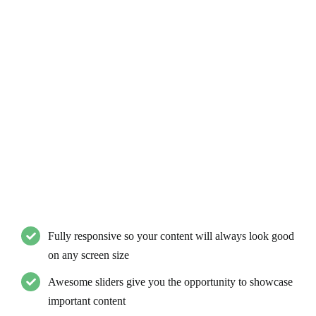
We Are Here To Serve You
Lid est laborum dolo rumes fugats untras. Etharums ser
quidem rerum facilis dolores nemis omnis fugats vitaes nemo
minima rerums unsers sadips amets. Sed ut perspiciatis unde
omnis iste natus error sit voluptatem accusantium doloremque
laudantium, totam rem aperiam, eaque ipsa quae ab illo
inventore veritatis et quasi architecto beatae vitae dicta sunt
explicabo. Nemo enim ipsam voluptatem quia.
Fully responsive so your content will always look good
on any screen size
Awesome sliders give you the opportunity to showcase
important content