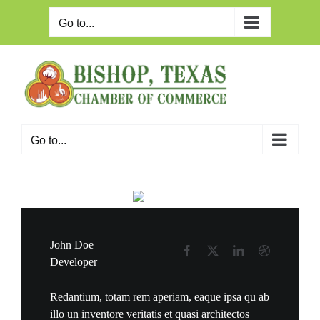
Skip
to
Go to...
content
Go to...
Meet Your New Best Friends
John Doe
Developer
Redantium, totam rem aperiam, eaque ipsa qu ab
illo un inventore veritatis et quasi architectos