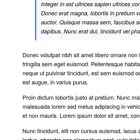
Integer in est ultrices sapien ultrices 
Donec erat magna, lobortis in pretium v
auctor. Quisque massa sem, faucibus sit a
dapibus. Nunc erat dui, tincidunt vel pha
Donec volutpat nibh sit amet libero ornare non 
fringilla sem eget euismod. Pellentesque habita
neque ut pulvinar tincidunt, est sem euismod odi
est augue, in varius purus.
Proin dictum lobortis justo at pretium. Nunc m
malesuada lorem sed metus adipiscing in vehi
et non mauris. Lorem ipsum dolor sit amet, cons
Nunc tincidunt, elit non cursus euismod, lacus
lectus, pharetra nec elementum eget, vulputate u