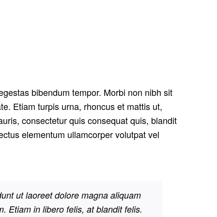
per inceptos himenaeos. Nulla nunc dui, tristique in semper
t hendrerit. Morbi id aliquam ligula. Aliquam id dui sem.
t egestas bibendum tempor. Morbi non nibh sit
te. Etiam turpis urna, rhoncus et mattis ut,
uris, consectetur quis consequat quis, blandit
s lectus elementum ullamcorper volutpat vel
dunt ut laoreet dolore magna aliquam
tiam in libero felis, at blandit felis.