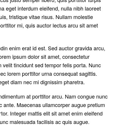
a eget interdum eleifend, nulla nibh laoreet
is, tristique vitae risus. Nullam molestie
porttitor mi, quis auctor lectus arcu sit amet
tudin enim erat id est. Sed auctor gravida arcu,
orem ipsum dolor sit amet, consectetur
n velit tincidunt sed tempor felis porta. Nunc
ec lorem porttitor urna consequat sagittis.
eget diam nec mi dignissim pharetra.
s condimentum at porttitor arcu. Nam congue nunc
n ac ante. Maecenas ullamcorper augue pretium
or. Integer mattis elit sit amet enim eleifend
 nunc malesuada facilisis ac quis augue.