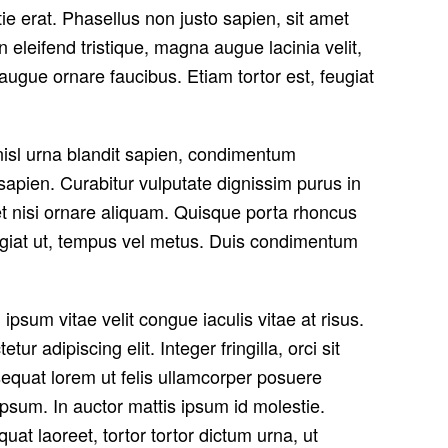
stie erat. Phasellus non justo sapien, sit amet
leifend tristique, magna augue lacinia velit,
augue ornare faucibus. Etiam tortor est, feugiat
 nisl urna blandit sapien, condimentum
sapien. Curabitur vulputate dignissim purus in
met nisi ornare aliquam. Quisque porta rhoncus
eugiat ut, tempus vel metus. Duis condimentum
 ipsum vitae velit congue iaculis vitae at risus.
adipiscing elit. Integer fringilla, orci sit
equat lorem ut felis ullamcorper posuere
ipsum. In auctor mattis ipsum id molestie.
at laoreet, tortor tortor dictum urna, ut