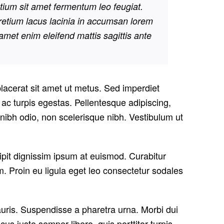
etium sit amet fermentum leo feugiat.
retium lacus lacinia in accumsan lorem
t amet enim eleifend mattis sagittis ante
lacerat sit amet ut metus. Sed imperdiet
ac turpis egestas. Pellentesque adipiscing,
e nibh odio, non scelerisque nibh. Vestibulum ut
ipit dignissim ipsum at euismod. Curabitur
Proin eu ligula eget leo consectetur sodales
auris. Suspendisse a pharetra urna. Morbi dui
us justo semper libero, quis porttitor turpis