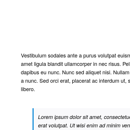
This Is An Example Of Our Sidebar Page
Quisque ligulas ipsum, euismod atras vulputate iltricies etri 
vel, congue sed ligula. Nam dolor ligula, faucibus id sodales
Proin rhoncus consequat nisl, eu ornare mauris tincidunt vit
Vestibulum sodales ante a purus volutpat euism
amet ligula blandit ullamcorper in nec risus. Pe
dapibus eu nunc. Nunc sed aliquet nisi. Nullam
a nunc. Sed orci erat, placerat ac interdum ut, 
libero.
Lorem ipsum dolor sit amet, consectetu
erat volutpat. Ut wisi enim ad minim veni