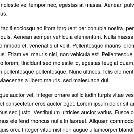
molestie vel tempor nec, egestas at massa. Aenean pulvinar,
sus.
 taciti sociosqu ad litora torquent per conubia nostra, 
 quis. Aenean semper vehicula elementum. Nulla massa e
modo et, venenatis ut velit. Pellentesque mauris lorem, 
s. Etiam vel mauris nisi, non vehicula est. Pellentesque 
 lorem, tincidunt sed molestie id, egestas feugiat qua
pellentesque pellentesque. Nunc ultrices, felis elementu
. Maecenas a libero mauris, sed malesuada dui.
ue auctor vel. Integer ornare sollicitudin turpis vitae v
et consectetur eros auctor eget. Lorem ipsum dolor sit am
mpus sed justo. Vestibulum ultricies auctor varius. Fusce c
vamus eleifend rhoncus nulla in laoreet. Aliquam commodo
 orci. Integer vitae nisl non augue ullamcorper blandit