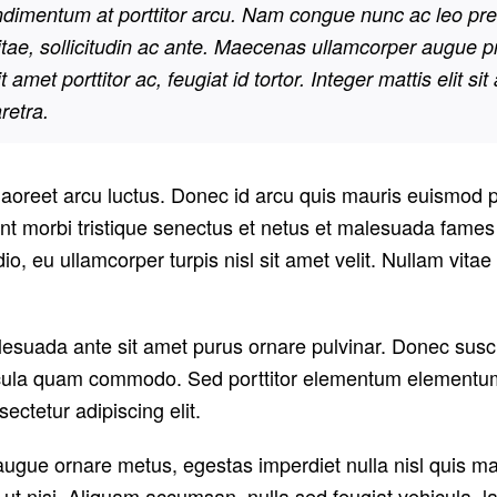
condimentum at porttitor arcu. Nam congue nunc ac leo pr
itae, sollicitudin ac ante. Maecenas ullamcorper augue p
met porttitor ac, feugiat id tortor. Integer mattis elit si
retra.
laoreet arcu luctus. Donec id arcu quis mauris euismod p
nt morbi tristique senectus et netus et malesuada fames 
o, eu ullamcorper turpis nisl sit amet velit. Nullam vita
alesuada ante sit amet purus ornare pulvinar. Donec susc
cula quam commodo. Sed porttitor elementum elementum. 
ectetur adipiscing elit.
 augue ornare metus, egestas imperdiet nulla nisl quis m
t nisi. Aliquam accumsan, nulla sed feugiat vehicula, lac