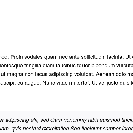
elit. Class aptent taciti sociosqu ad litora torquent per conubia nostra, 
 in, auctor fringilla libero. Pellentesque pellentesque tempor tellus ege
ae.
od. Proin sodales quam nec ante sollicitudin lacinia. U
llentesque fringilla diam faucibus tortor bibendum vulputa
 ut magna non lacus adipiscing volutpat. Aenean odio ma
suscipit eu augue. Nunc vitae mi tortor. Ut vel justo qui
er adipiscing elit, sed diam nonummy nibh euismod tinci
am, quis nostrud exercitation.Sed tincidunt semper lorem. E