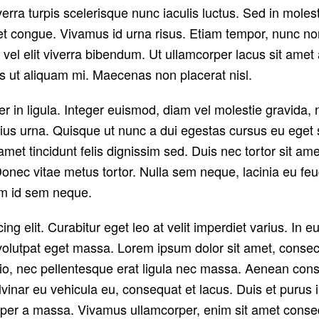
viverra turpis scelerisque nunc iaculis luctus. Sed in mole
 congue. Vivamus id urna risus. Etiam tempor, nunc non e
vel elit viverra bibendum. Ut ullamcorper lacus sit amet 
ris ut aliquam mi. Maecenas non placerat nisl.
r in ligula. Integer euismod, diam vel molestie gravida,
arius urna. Quisque ut nunc a dui egestas cursus eu eget 
amet tincidunt felis dignissim sed. Duis nec tortor sit a
 Donec vitae metus tortor. Nulla sem neque, lacinia eu f
iam id sem neque.
g elit. Curabitur eget leo at velit imperdiet varius. In eu
utpat eget massa. Lorem ipsum dolor sit amet, consectetur 
io, nec pellentesque erat ligula nec massa. Aenean cons
lvinar eu vehicula eu, consequat et lacus. Duis et purus 
emper a massa. Vivamus ullamcorper, enim sit amet consequ