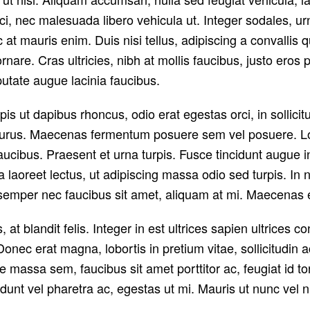
ci, nec malesuada libero vehicula ut. Integer sodales, urn
at mauris enim. Duis nisi tellus, adipiscing a convallis qu
ornare. Cras ultricies, nibh at mollis faucibus, justo eros 
utate augue lacinia faucibus.
pis ut dapibus rhoncus, odio erat egestas orci, in sollici
um purus. Maecenas fermentum posuere sem vel posuere. L
faucibus. Praesent et urna turpis. Fusce tincidunt augue i
laoreet lectus, ut adipiscing massa odio sed turpis. In n
, semper nec faucibus sit amet, aliquam at mi. Maecenas 
s, at blandit felis. Integer in est ultrices sapien ultrice
Donec erat magna, lobortis in pretium vitae, sollicitudi
massa sem, faucibus sit amet porttitor ac, feugiat id tort
cidunt vel pharetra ac, egestas ut mi. Mauris ut nunc vel